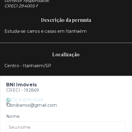
corretor responsável.
CRECI 294005-f
Descrição da permuta
Estuda-se carros e casas em Itanhaém
Localização
Centro - Itanhaém/SP
BNI Imóveis
CRECI -
192869
(13) 9 8116-9160
bnibarros@gmail.com
Nome