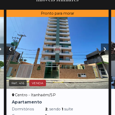
Pronto para morar
Ref.:
416
VENDA
Centro - Itanhaém/SP
Apartamento
Dormitórios
2
, sendo
1
suíte