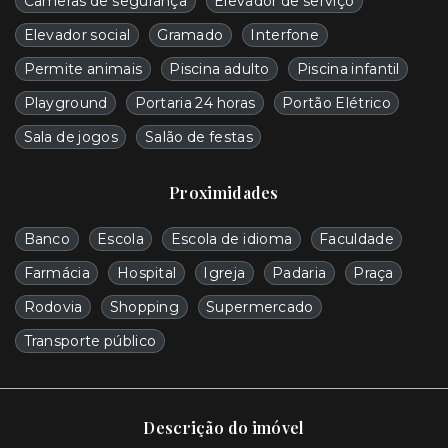
Câmeras de segurança
Elevador de serviço
Elevador social
Gramado
Interfone
Permite animais
Piscina adulto
Piscina infantil
Playground
Portaria 24 horas
Portão Elétrico
Sala de jogos
Salão de festas
Proximidades
Banco
Escola
Escola de idioma
Faculdade
Farmácia
Hospital
Igreja
Padaria
Praça
Rodovia
Shopping
Supermercado
Transporte público
Descrição do imóvel