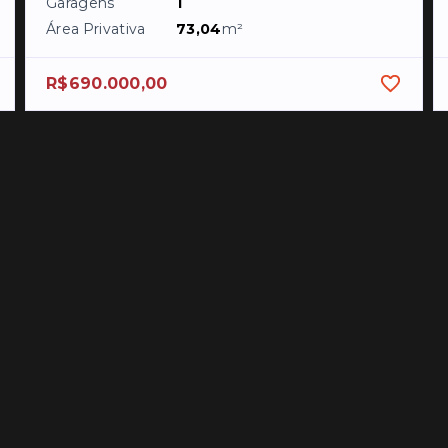
Garagens
1
Área Privativa
73,04
m²
R$690.000,00