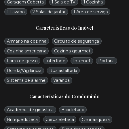
Garagem Coberta
1 Sala de TV
1 Cozinha
1 Lavabo
2 Salas de jantar
1 Área de serviço
Características do Imóvel
Armário na cozinha
Circuito de segurança
Cozinha americana
Cozinha gourmet
Forro de gesso
Interfone
Internet
Portaria
Ronda/Vigilância
Rua asfaltada
Sistema de alarme
Varanda
Características do Condomínio
Academia de ginástica
Bicicletário
Brinquedoteca
Cerca elétrica
Churrasqueira