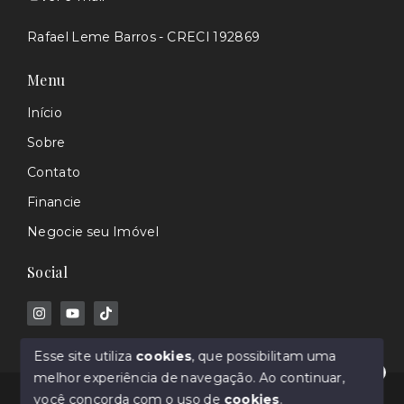
Rafael Leme Barros - CRECI 192869
Menu
Início
Sobre
Contato
Financie
Negocie seu Imóvel
Social
Esse site utiliza
cookies
, que possibilitam uma
melhor experiência de navegação.
Ao continuar,
Olá! Estamos disponíveis para te ajudar.
© Copyright 2026 - Rafael Barros - Corretor de
você concorda com o uso de
cookies
.