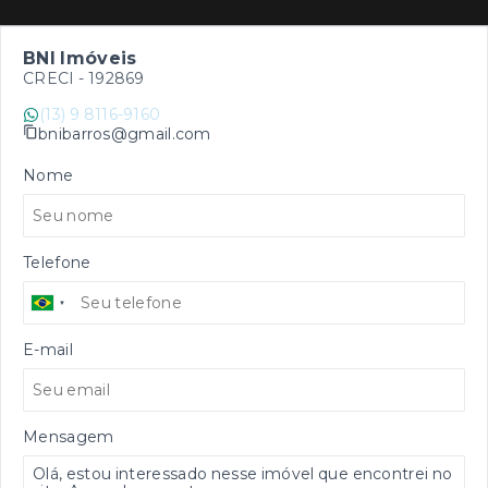
BNI Imóveis
CRECI -
192869
(13) 9 8116-9160
bnibarros@gmail.com
Nome
Telefone
E-mail
Mensagem