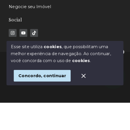
Negocie seu Imóvel
Social
Esse site utiliza
cookies
, que possibilitam uma
melhor experiência de navegação.
Ao continuar,
Olá! Estamos disponíveis para te ajudar.
© Copyright 2026 - Rafael Barros - Corretor de
você concorda com o uso de
cookies
.
Imóveis - Todos os direitos reservados
Concordo, continuar
SITE PARA IMOBILIARIA
Início
Histórico
Favoritos