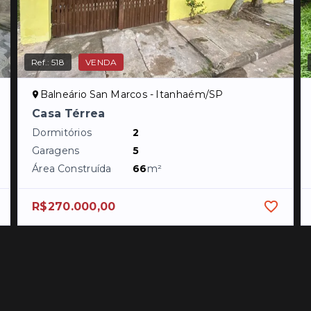
Ref.:
518
VENDA
Balneário San Marcos - Itanhaém/SP
Casa Térrea
Dormitórios
2
Garagens
5
Área Construída
66
m²
R$270.000,00