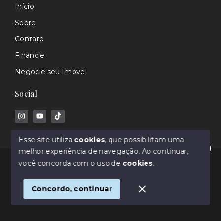
Início
Sobre
Contato
Financie
Negocie seu Imóvel
Social
Esse site utiliza
cookies
, que possibilitam uma
melhor experiência de navegação.
Ao continuar,
Olá! Estamos disponíveis para te ajudar.
© Copyright 2026 - Rafael Barros - Corretor de
você concorda com o uso de
cookies
.
Imóveis - Todos os direitos reservados
Concordo, continuar
SITE PARA IMOBILIARIA