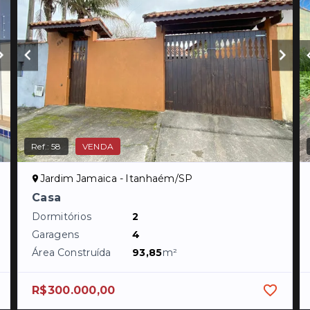
Ref.:
58
VENDA
Jardim Jamaica - Itanhaém/SP
Casa
Dormitórios
2
Garagens
4
Área Construída
93,85
m²
R$300.000,00