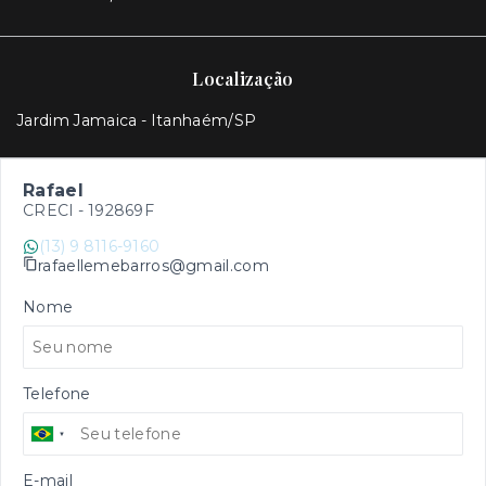
Localização
Jardim Jamaica - Itanhaém/SP
Rafael
CRECI -
192869F
(13) 9 8116-9160
rafaellemebarros@gmail.com
Nome
Telefone
E-mail