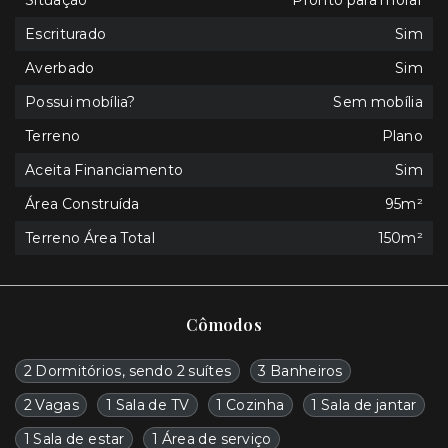
Situação
Pronto para morar
Escriturado
Sim
Averbado
Sim
Possui mobília?
Sem mobília
Terreno
Plano
Aceita Financiamento
Sim
Área Construída
95m²
Terreno Área Total
150m²
Cômodos
2 Dormitórios, sendo 2 suítes
3 Banheiros
2 Vagas
1 Sala de TV
1 Cozinha
1 Sala de jantar
1 Sala de estar
1 Área de serviço