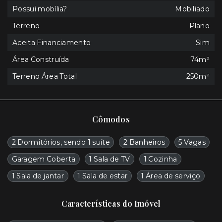
Possui mobília?
Mobiliado
Terreno
Plano
Aceita Financiamento
Sim
Área Construída
74m²
Terreno Área Total
250m²
Cômodos
2 Dormitórios, sendo 1 suíte
2 Banheiros
5 Vagas
Garagem Coberta
1 Sala de TV
1 Cozinha
1 Sala de jantar
1 Sala de estar
1 Área de serviço
Características do Imóvel