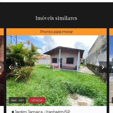
Imóveis similares
Pronto para morar
Ref.:
491
VENDA
Jardim Jamaica - Itanhaém/SP