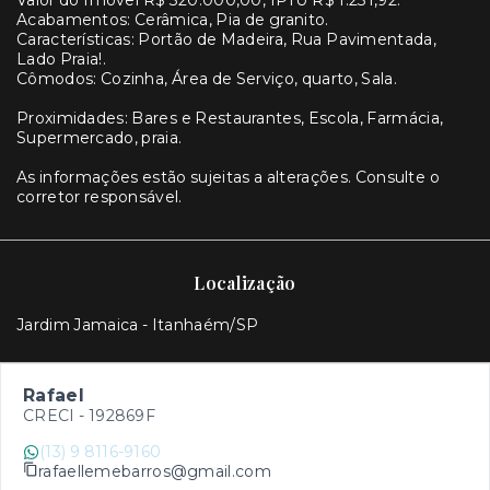
Valor do Imóvel R$ 320.000,00, IPTU R$ 1.231,92.
Acabamentos: Cerâmica, Pia de granito.
Características: Portão de Madeira, Rua Pavimentada,
Lado Praia!.
Cômodos: Cozinha, Área de Serviço, quarto, Sala.
Proximidades: Bares e Restaurantes, Escola, Farmácia,
Supermercado, praia.
As informações estão sujeitas a alterações. Consulte o
corretor responsável.
Localização
Jardim Jamaica - Itanhaém/SP
Rafael
CRECI -
192869F
(13) 9 8116-9160
rafaellemebarros@gmail.com