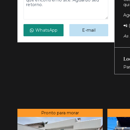
qui
Ag
📲 
WhatsApp
E-mail
As 
Lo
Pa
Pronto para morar