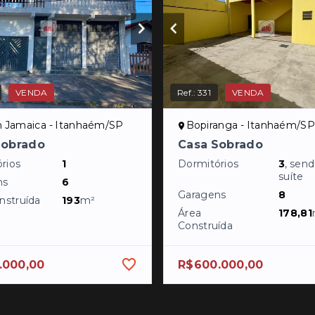
VENDA
Ref.:
331
VENDA
m Jamaica - Itanhaém/SP
Bopiranga - Itanhaém/SP
Sobrado
Casa Sobrado
rios
1
Dormitórios
3
, sen
suíte
ns
6
Garagens
8
nstruída
193
m²
Área
178,81
Construída
.000,00
R$600.000,00