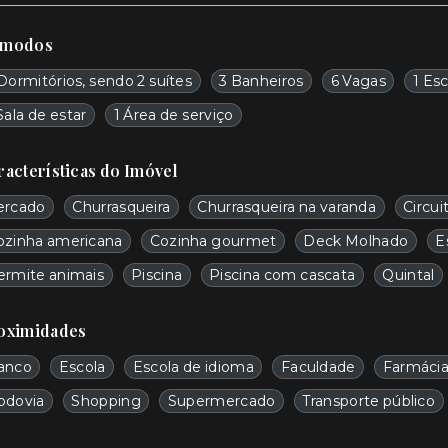
modos
Dormitórios, sendo 2 suítes
3 Banheiros
6 Vagas
1 Esc
Sala de estar
1 Área de serviço
racterísticas do Imóvel
ercado
Churrasqueira
Churrasqueira na varanda
Circui
ozinha americana
Cozinha gourmet
Deck Molhado
E
ermite animais
Piscina
Piscina com cascata
Quintal
oximidades
anco
Escola
Escola de idioma
Faculdade
Farmáci
odovia
Shopping
Supermercado
Transporte público