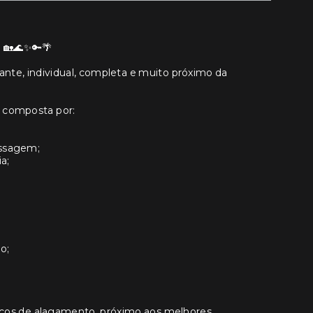
a 🏡🌊✨🔑🌴
te, individual, completa e muito próximo da
é composta por:
assagem;
a;
o;
scos de alagamento, próximo aos melhores