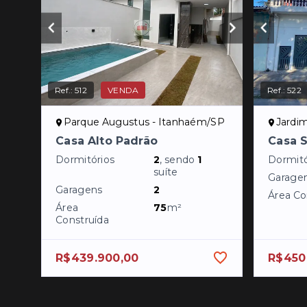
Ref.:
512
VENDA
Ref.:
522
Parque Augustus - Itanhaém/SP
Jardi
Casa Alto Padrão
Casa 
Dormitórios
2
, sendo
1
Dormitó
suíte
Garage
Garagens
2
Área Co
Área
75
m²
Construída
R$439.900,00
R$450