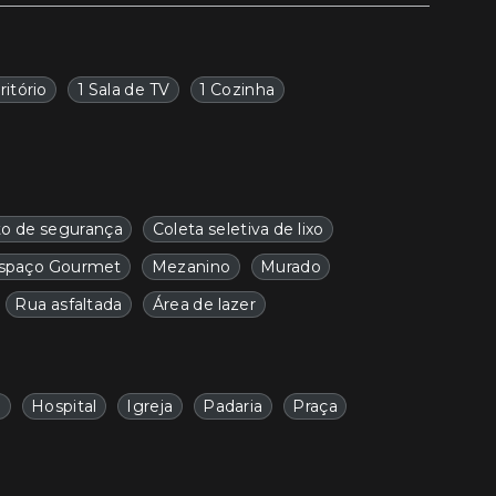
ritório
1 Sala de TV
1 Cozinha
to de segurança
Coleta seletiva de lixo
spaço Gourmet
Mezanino
Murado
Rua asfaltada
Área de lazer
a
Hospital
Igreja
Padaria
Praça