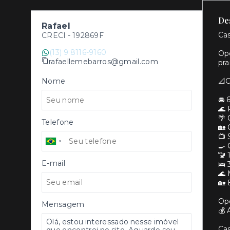
De
Rafael
Cas
CRECI -
192869F
(13) 9 8116-9160
Opo
rafaellemebarros@gmail.com
pra
Nome
📐C
🚘 
🌊 
🌴 
Telefone
🏡 
📺 
🍳
🚾 
E-mail
🛌 
🌊 
🏡 
Op
Mensagem
💰 
Cas