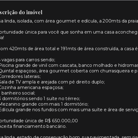
scrição do imóvel
a linda, isolada, com área gourmet e edícula, a 200mts da prai
rtunidade única para você que sonha em uma casa aconchegan
ia!
om 420mts de área total e 191mts de área construída, a casa 
6 vagas para carros sendo;
Piscina grande de vinil com cascata, banco molhado e hidrom
Quintal espaçoso, área gourmet coberta com churrasqueira e pi
Corredores laterais;
Sala de TV ampla e arejada com pé direito duplo;
 Cozinha americana espaçosa;
1 banheiro social;
3 dormitórios sendo 1 suíte no térreo;
Mezanino grande com mais 1 dormitório;
Edícula grande nos fundos com mais uma suíte e área de serviç
ortunidade única de R$ 650.000,00
Aceita financiamento bancário.
a linda, estado de conservação bom, rua pavimentada, sem ri