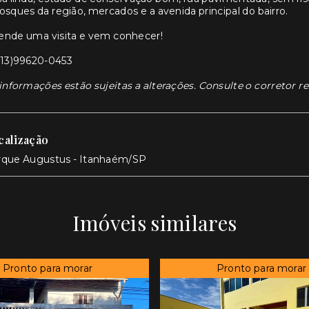
osques da região, mercados e a avenida principal do bairro.
ende uma visita e vem conhecer!
(13)99620-0453
informações estão sujeitas a alterações. Consulte o corretor r
calização
rque Augustus - Itanhaém/SP
Imóveis similares
Pronto para morar
Pronto para morar