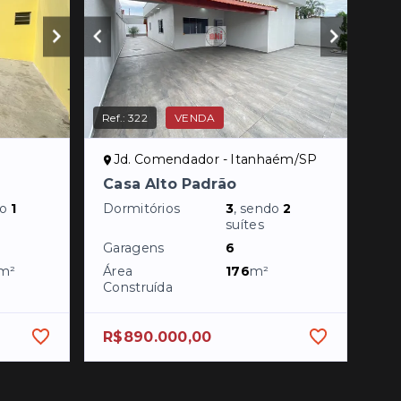
Ref.:
322
VENDA
Jd. Comendador - Itanhaém/SP
Casa Alto Padrão
do
1
Dormitórios
3
, sendo
2
suítes
Garagens
6
m²
Área
176
m²
Construída
R$890.000,00