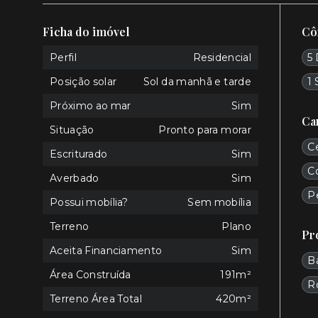
Ficha do imóvel
Cô
Perfil
Residencial
5 
Posição solar
Sol da manhã e tarde
1 
Próximo ao mar
Sim
Ca
Situação
Pronto para morar
C
Escriturado
Sim
C
Averbado
Sim
P
Possui mobília?
Sem mobília
Terreno
Plano
Pr
Aceita Financiamento
Sim
B
Área Construída
191m²
R
Terreno Área Total
420m²