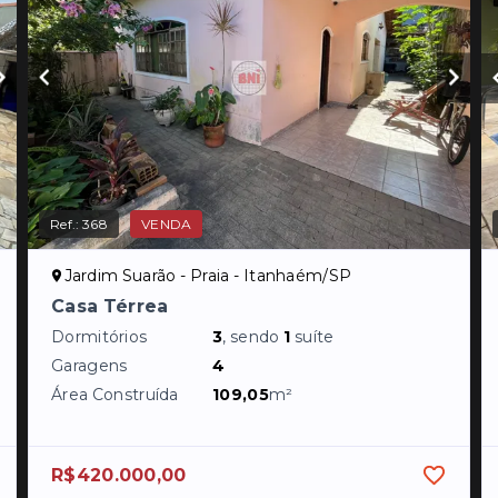
Ref.:
368
VENDA
Jardim Suarão - Praia - Itanhaém/SP
Casa Térrea
Dormitórios
3
, sendo
1
suíte
Garagens
4
Área Construída
109,05
m²
R$420.000,00