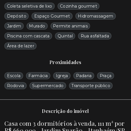
Coleta seletiva de lixo
Cozinha gourmet
Depósito
Espaço Gourmet
Hidromassagem
Jardim
Murado
Permite animais
Piscina com cascata
Quintal
Rua asfaltada
Área de lazer
Proximidades
Escola
Farmácia
Igreja
Padaria
Praça
Rodovia
Supermercado
Transporte público
Descrição do imóvel
Casa com 3 dormitórios à venda, 111 m² por
R$ 660.000 - Jardim Suarão - Itanhaém/SP