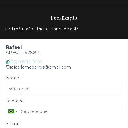
Localização
Jardim Suarão - Praia - Itanhaém/SP
Rafael
CRECI -
192869F
(13) 9 8116-9160
rafaellemebarros@gmail.com
Nome
Telefone
E-mail