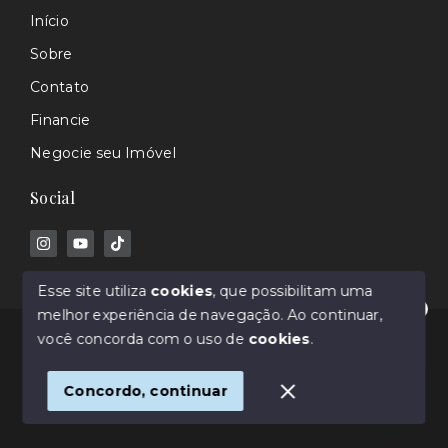
Início
Sobre
Contato
Financie
Negocie seu Imóvel
Social
Esse site utiliza
cookies
, que possibilitam uma
melhor experiência de navegação.
Ao continuar,
Olá! Estamos disponíveis para te ajudar.
© Copyright 2026 - Rafael Barros - Corretor de
você concorda com o uso de
cookies
.
Imóveis - Todos os direitos reservados
Concordo, continuar
SITE PARA IMOBILIARIA