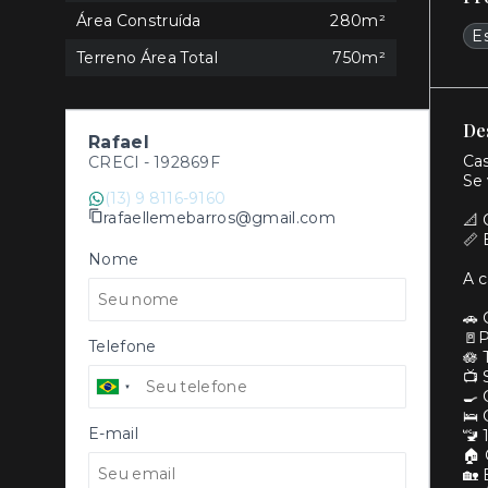
Área Construída
280m²
E
Terreno Área Total
750m²
De
Rafael
Cas
CRECI -
192869F
Se 
(13) 9 8116-9160
rafaellemebarros@gmail.com
📐
📏 
Nome
A c
🚗 
🚪P
Telefone
🪷 
📺 
🍳 
🛌 
E-mail
🚾 
🏠 
🏡 