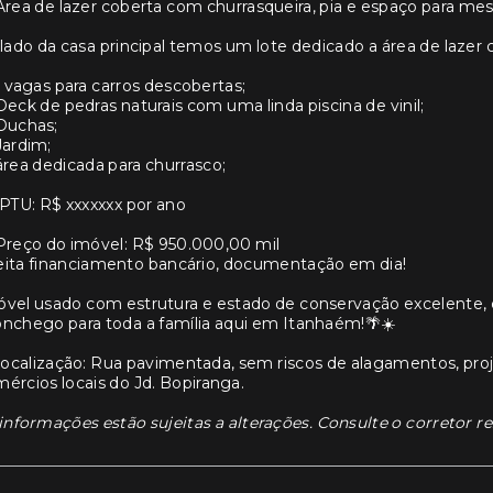
Área de lazer coberta com churrasqueira, pia e espaço para mes
lado da casa principal temos um lote dedicado a área de lazer
5 vagas para carros descobertas;
Deck de pedras naturais com uma linda piscina de vinil;
Duchas;
Jardim;
área dedicada para churrasco;
IPTU: R$ xxxxxxx por ano
Preço do imóvel: R$ 950.000,00 mil
ita financiamento bancário, documentação em dia!
vel usado com estrutura e estado de conservação excelente, 
nchego para toda a família aqui em Itanhaém!🌴☀️
ocalização: Rua pavimentada, sem riscos de alagamentos, proj
ércios locais do Jd. Bopiranga.
informações estão sujeitas a alterações. Consulte o corretor r