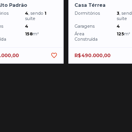
lto Padrão
Casa Térrea
rios
4
, sendo
1
Dormitórios
3
, sen
suíte
suíte
ns
4
Garagens
4
158
m²
Área
125
m²
ída
Construída
.000,00
R$490.000,00