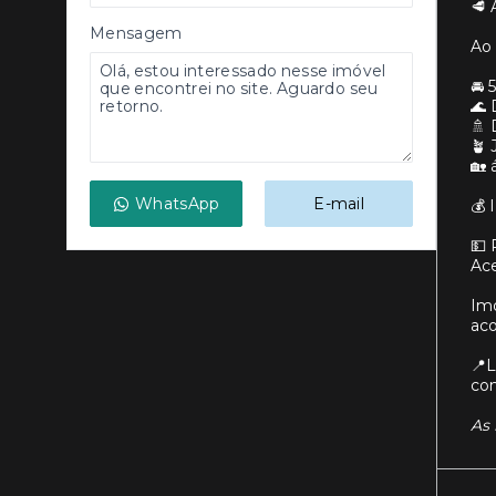
🥩 
Mensagem
Ao 
🚘 
🌊 
🚿 
🪴 
🏡 
WhatsApp
E-mail
💰 
💵 
Ace
Imó
aco
📍L
com
As 