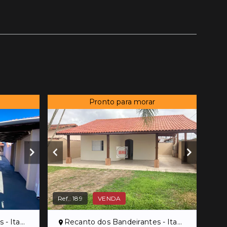
Pronto para morar
Ref.:
189
VENDA
haém/SP
Recanto dos Bandeirantes - Itanhaém/SP