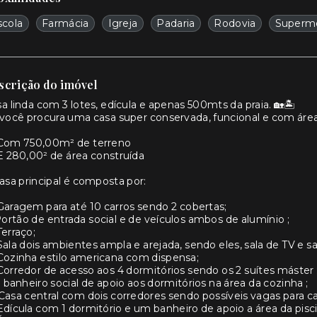
scola
Farmácia
Igreja
Padaria
Rodovia
Superm
scrição do imóvel
a linda com 3 lotes, edícula e apenas 500mts da praia. 🏡🏝️
você procura uma casa super conservada, funcional e com área
 Com 750,00m² de terreno
E 280,00² de área construída
asa principal é composta por:
Garagem para até 10 carros sendo 2 cobertas;
ortão de entrada social e de veículos ambos de alumínio ;
Terraço;
Sala dois ambientes ampla e arejada, sendo eles, sala de TV e s
Cozinha estilo americana com dispensa;
Corredor de acesso aos 4 dormitórios sendo os 2 suítes máster 
1 banheiro social de apoio aos dormitórios na área da cozinha ;
Casa central com dois corredores sendo possíveis vagas para ca
Edícula com 1 dormitório e um banheiro de apoio a área da pisci