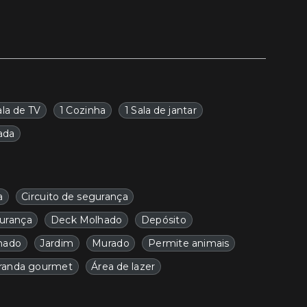
ala de TV
1 Cozinha
1 Sala de jantar
ada
a
Circuito de segurança
urança
Deck Molhado
Depósito
mado
Jardim
Murado
Permite animais
randa gourmet
Área de lazer