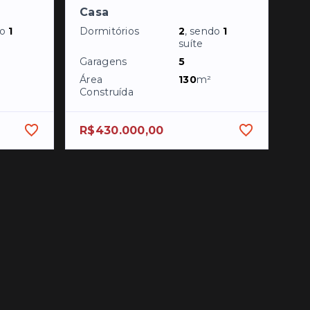
Casa
do
1
Dormitórios
2
, sendo
1
suíte
Garagens
5
Área
130
m²
Construída
R$430.000,00