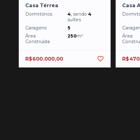
Casa Térrea
Casa A
Dormitórios
4
, sendo
4
Dormitó
suítes
Garagens
5
Garage
Área
250
m²
Área
Construída
Constru
R$600.000,00
R$470