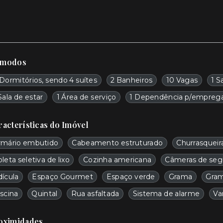
modos
Dormitórios, sendo 4 suítes
2 Banheiros
10 Vagas
1 S
Sala de estar
1 Área de serviço
1 Dependência p/empreg
racterísticas do Imóvel
rmário embutido
Cabeamento estruturado
Churrasqueir
leta seletiva de lixo
Cozinha americana
Câmeras de seg
dícula
Espaço Gourmet
Espaço verde
Grama
Gra
scina
Quintal
Rua asfaltada
Sistema de alarme
Va
oximidades