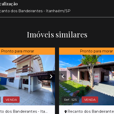
calização
canto dos Bandeirantes - Itanhaém/SP
Imóveis similares
Pronto para morar
Pronto para morar
VENDA
Ref.:
525
VENDA
 dos Bandeirantes - Itanhaém/SP
Recanto dos Bandeirantes - Itan