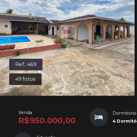
Ref.:
469
49
fotos
Venda
Dormitório
R$950.000,00
4 Dormitó