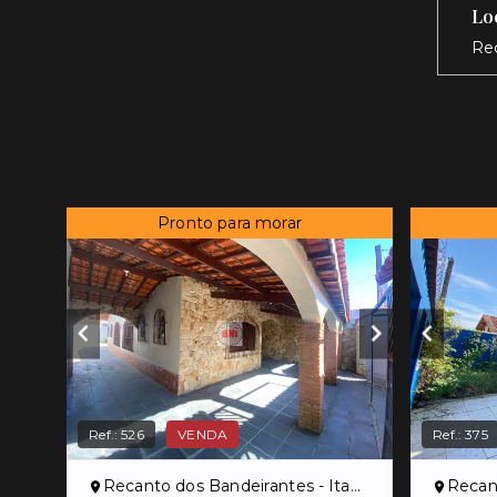
Lo
Re
Pronto para morar
Ref.:
526
VENDA
Ref.:
375
Recanto dos Bandeirantes - Itanhaém/SP
Recanto