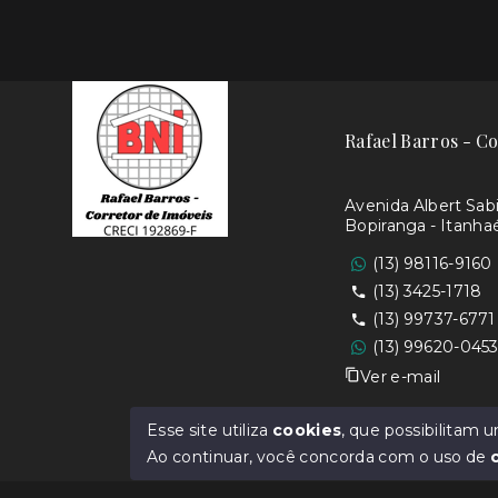
Rafael Barros - Co
Avenida Albert Sabin
Bopiranga - Itanh
(13) 98116-9160
(13) 3425-1718
(13) 99737-6771
(13) 99620-045
Ver e-mail
Rafael Leme Barro
Esse site utiliza
cookies
, que possibilitam
Ao continuar, você concorda com o uso de