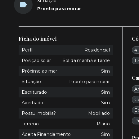
Situação
Pronto para morar
Ficha do imóvel
Cô
Perfil
Residencial
4 
Posição solar
Sol da manhã e tarde
1 
Próximo ao mar
Sim
Ca
Situação
Pronto para morar
A
Escriturado
Sim
Co
Averbado
Sim
E
Possui mobília?
Mobiliado
Pi
Terreno
Plano
Aceita Financiamento
Sim
Pr