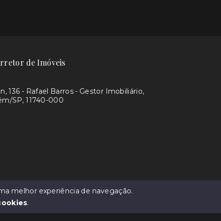
rretor de Imóveis
, 136 - Rafael Barros - Gestor Imobiliário,
aém/SP, 11740-000
3
s - CRECI 192869
 uma melhor experiência de navegação.
cookies
.