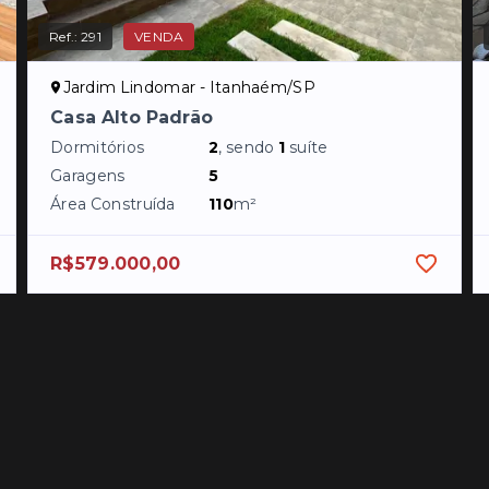
Ref.:
291
VENDA
Jardim Lindomar - Itanhaém/SP
Casa Alto Padrão
Dormitórios
2
, sendo
1
suíte
Garagens
5
Área Construída
110
m²
R$579.000,00