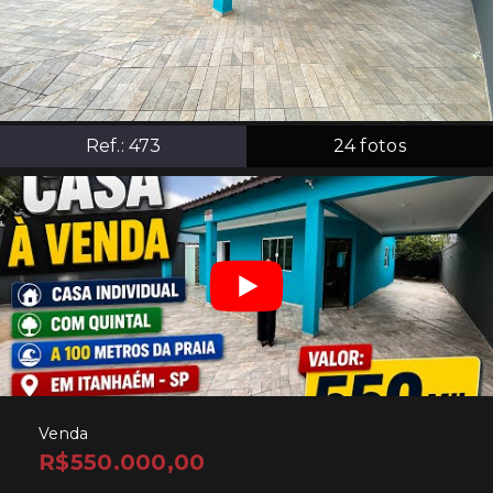
Ref.:
473
24
fotos
Venda
R$550.000,00