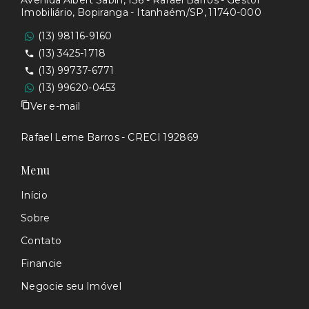
Avenida Albert Sabin, 136 - Rafael Barros - Gestor
Imobiliário, Bopiranga - Itanhaém/SP, 11740-000
(13) 98116-9160
(13) 3425-1718
(13) 99737-6771
(13) 99620-0453
Ver e-mail
Rafael Leme Barros - CRECI 192869
Menu
Início
Sobre
Contato
Financie
Negocie seu Imóvel