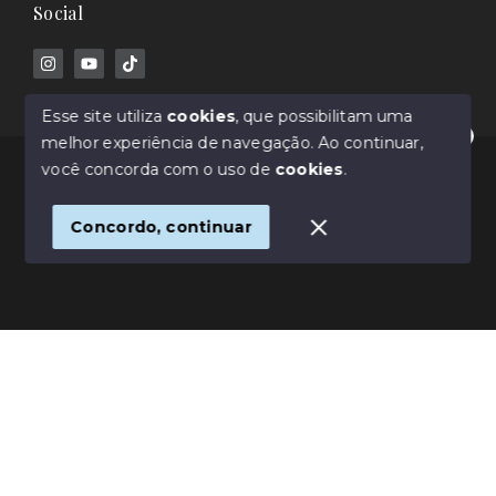
Social
Esse site utiliza
cookies
, que possibilitam uma
melhor experiência de navegação.
Ao continuar,
Olá! Estamos disponíveis para te ajudar.
© Copyright 2026 - Rafael Barros - Corretor de
você concorda com o uso de
cookies
.
Imóveis - Todos os direitos reservados
Concordo, continuar
SITE PARA IMOBILIARIA
Início
Histórico
Favoritos