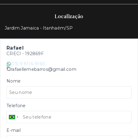
Localização
Jardim Jamaica - Itanhaém/SP
Rafael
CRECI -
192869F
(13) 9 8116-9160
rafaellemebarros@gmail.com
Nome
Telefone
E-mail