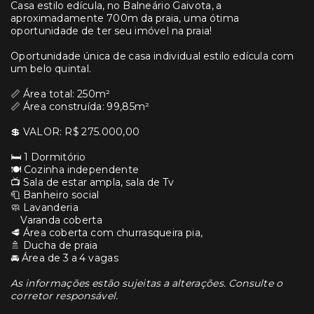
Casa estilo edícula, no Balneário Gaivota, a
aproximadamente 700m da praia, uma ótima
oportunidade de ter seu imóvel na praia!
Oportunidade única de casa individual estilo edícula com
um belo quintal.
📏 Área total: 250m²
📏 Área construída: 99,85m²
💲 VALOR: R$ 275.000,00
🛏 1 Dormitório
🍽 Cozinha independente
📺 Sala de estar ampla, sala de Tv
🧻 Banheiro social
🧼 Lavanderia
Varanda coberta
🥩 Área coberta com churrasqueira pia,
🚿 Ducha de praia
🚘 Área de 3 a 4 vagas
As informações estão sujeitas a alterações. Consulte o
corretor responsável.