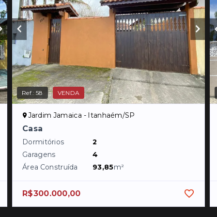
Ref.:
58
VENDA
Jardim Jamaica - Itanhaém/SP
Casa
Dormitórios
2
Garagens
4
Área Construída
93,85
m²
R$300.000,00