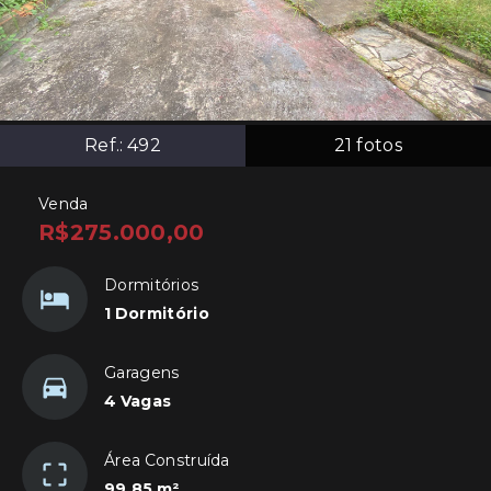
Ref.:
492
21
fotos
Venda
R$275.000,00
Dormitórios
1 Dormitório
Garagens
4 Vagas
Área Construída
99,85 m²