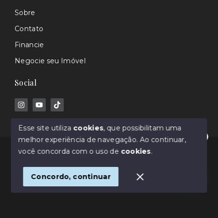
Sobre
Contato
Financie
Negocie seu Imóvel
Social
Esse site utiliza
cookies
, que possibilitam uma
melhor experiência de navegação.
Ao continuar,
Olá! Estamos disponíveis para te ajudar.
© Copyright 2026 - Rafael Barros - Corretor de
você concorda com o uso de
cookies
.
Imóveis - Todos os direitos reservados
Concordo, continuar
SITE PARA IMOBILIARIA