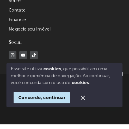
Sobre
Contato
Financie
Negocie seu Imóvel
Social
Esse site utiliza
cookies
, que possibilitam uma
melhor experiência de navegação.
Ao continuar,
Olá! Estamos disponíveis para te ajudar.
© Copyright 2026 - Rafael Barros - Corretor de
você concorda com o uso de
cookies
.
Imóveis - Todos os direitos reservados
Concordo, continuar
SITE PARA IMOBILIARIA