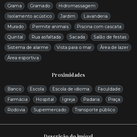
Grama
Gramado
Hidromassagem
Isolamento acústico
Jardim
Lavanderia
Murado
Permite animais
Piscina com cascata
Quintal
Rua asfaltada
Sacada
Salão de festas
Sistema de alarme
Vista para o mar
Área de lazer
Área esportiva
Proximidades
Banco
Escola
Escola de idioma
Faculdade
Farmácia
Hospital
Igreja
Padaria
Praça
Rodovia
Supermercado
Transporte público
Descrição do imóvel