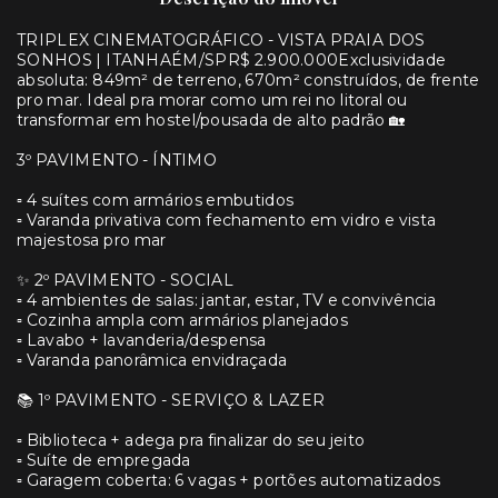
TRIPLEX CINEMATOGRÁFICO - VISTA PRAIA DOS
SONHOS | ITANHAÉM/SPR$ 2.900.000Exclusividade
absoluta: 849m² de terreno, 670m² construídos, de frente
pro mar. Ideal pra morar como um rei no litoral ou
transformar em hostel/pousada de alto padrão 🏡
3º PAVIMENTO - ÍNTIMO
▫️ 4 suítes com armários embutidos
▫️ Varanda privativa com fechamento em vidro e vista
majestosa pro mar
✨ 2º PAVIMENTO - SOCIAL
▫️ 4 ambientes de salas: jantar, estar, TV e convivência
▫️ Cozinha ampla com armários planejados
▫️ Lavabo + lavanderia/despensa
▫️ Varanda panorâmica envidraçada
📚 1º PAVIMENTO - SERVIÇO & LAZER
▫️ Biblioteca + adega pra finalizar do seu jeito
▫️ Suíte de empregada
▫️ Garagem coberta: 6 vagas + portões automatizados