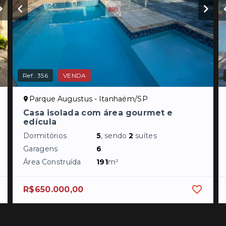
Ref.:
356
VENDA
Parque Augustus - Itanhaém/SP
Casa isolada com área gourmet e
edícula
Dormitórios
5
, sendo
2
suítes
Garagens
6
Área Construída
191
m²
R$650.000,00