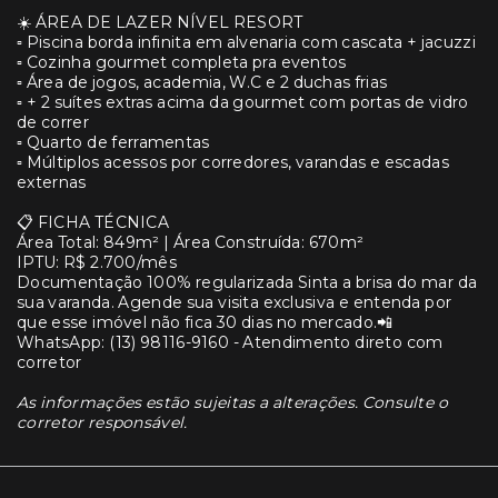
☀️ ÁREA DE LAZER NÍVEL RESORT
▫️ Piscina borda infinita em alvenaria com cascata + jacuzzi
▫️ Cozinha gourmet completa pra eventos
▫️ Área de jogos, academia, W.C e 2 duchas frias
▫️ + 2 suítes extras acima da gourmet com portas de vidro
de correr
▫️ Quarto de ferramentas
▫️ Múltiplos acessos por corredores, varandas e escadas
externas
📋 FICHA TÉCNICA
Área Total: 849m² | Área Construída: 670m²
IPTU: R$ 2.700/mês
Documentação 100% regularizada Sinta a brisa do mar da
sua varanda. Agende sua visita exclusiva e entenda por
que esse imóvel não fica 30 dias no mercado.📲
WhatsApp: (13) 98116-9160 - Atendimento direto com
corretor
As informações estão sujeitas a alterações. Consulte o
corretor responsável.