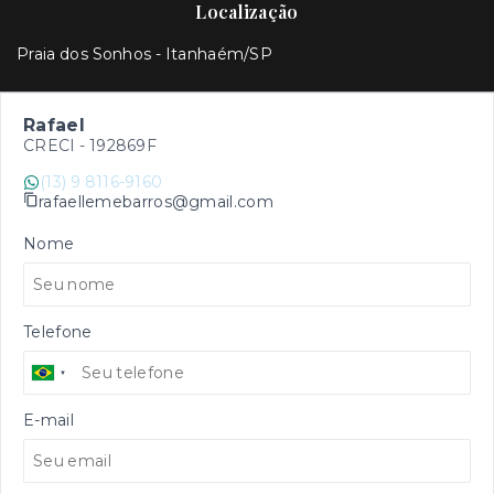
Localização
Praia dos Sonhos - Itanhaém/SP
Rafael
CRECI -
192869F
(13) 9 8116-9160
rafaellemebarros@gmail.com
Nome
Telefone
E-mail