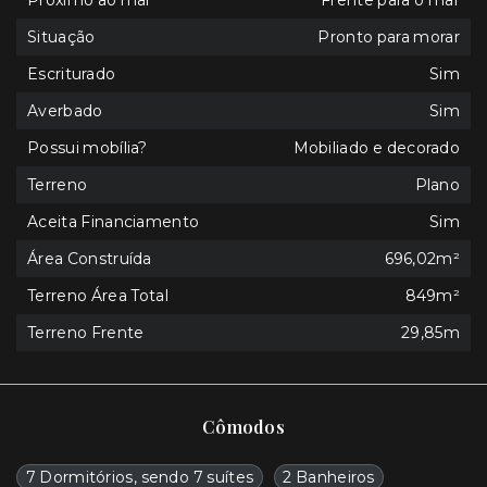
Próximo ao mar
Frente para o mar
Situação
Pronto para morar
Escriturado
Sim
Averbado
Sim
Possui mobília?
Mobiliado e decorado
Terreno
Plano
Aceita Financiamento
Sim
Área Construída
696,02m²
Terreno Área Total
849m²
Terreno Frente
29,85m
Cômodos
7 Dormitórios, sendo 7 suítes
2 Banheiros