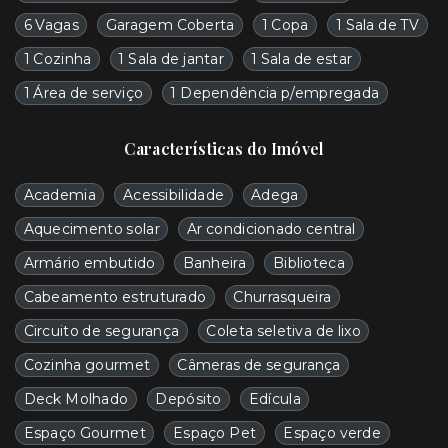
6 Vagas
Garagem Coberta
1 Copa
1 Sala de TV
1 Cozinha
1 Sala de jantar
1 Sala de estar
1 Área de serviço
1 Dependência p/empregada
Características do Imóvel
Academia
Acessibilidade
Adega
Aquecimento solar
Ar condicionado central
Armário embutido
Banheira
Biblioteca
Cabeamento estruturado
Churrasqueira
Circuito de segurança
Coleta seletiva de lixo
Cozinha gourmet
Câmeras de segurança
Deck Molhado
Depósito
Edícula
Espaço Gourmet
Espaço Pet
Espaço verde