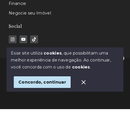
Financie
Negocie seu Imóvel
Social
Esse site utiliza
cookies
, que possibilitam uma
melhor experiência de navegação.
Ao continuar,
Olá! Estamos disponíveis para te ajudar.
© Copyright 2026 - Rafael Barros - Corretor de
você concorda com o uso de
cookies
.
Imóveis - Todos os direitos reservados
Concordo, continuar
SITE PARA IMOBILIARIA
Início
Histórico
Favoritos