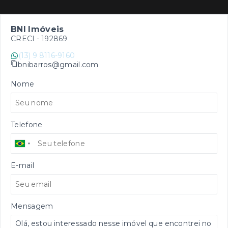
BNI Imóveis
CRECI -
192869
(13) 9 8116-9160
bnibarros@gmail.com
Nome
Telefone
E-mail
Mensagem