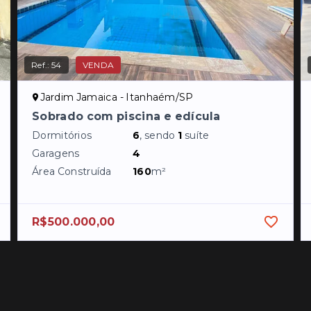
Ref.:
54
VENDA
Jardim Jamaica - Itanhaém/SP
Sobrado com piscina e edícula
Dormitórios
6
, sendo
1
suíte
Garagens
4
Área Construída
160
m²
R$500.000,00