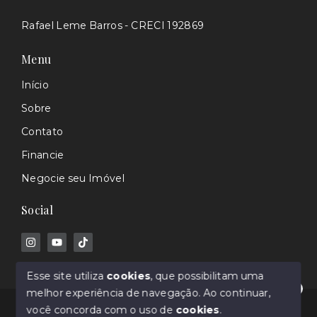
Rafael Leme Barros - CRECI 192869
Menu
Início
Sobre
Contato
Financie
Negocie seu Imóvel
Social
Esse site utiliza
cookies
, que possibilitam uma
melhor experiência de navegação.
Ao continuar,
Olá! Estamos disponíveis para te ajudar.
© Copyright 2026 - Rafael Barros - Corretor de
você concorda com o uso de
cookies
.