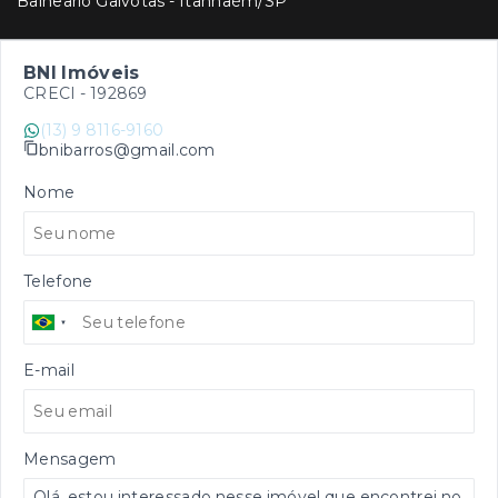
Balneario Gaivotas - Itanhaém/SP
BNI Imóveis
CRECI -
192869
(13) 9 8116-9160
bnibarros@gmail.com
Nome
Telefone
E-mail
Mensagem