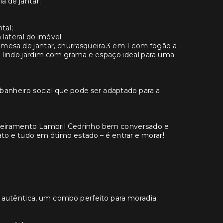
a de jantar;
tal;
 lateral do imóvel;
 mesa de jantar, churrasqueira 3 em 1 com fogão a
m lindo jardim com grama e espaço ideal para uma
 banheiro social que pode ser adaptado para a
adeiramento Lambril Cedrinho bem conversado e
to e tudo em ótimo estado – é entrar e morar!
e autêntica, um combo perfeito para moradia.