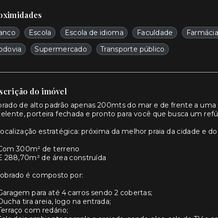
oximidades
anco
Escola
Escola de idioma
Faculdade
Farmáci
odovia
Supermercado
Transporte público
scrição do imóvel
rado de alto padrão apenas 200mts do mar e de frente a uma 
elente, porteira fechada e pronto para você que busca um re
ocalização estratégica: próxima da melhor praia da cidade e do
 Com 300m² de terreno
E 288,70m² de área construída
sobrado é composto por:
Garagem para até 4 carros sendo 2 cobertas;
Ducha tira areia, logo na entrada;
Terraço com redário;