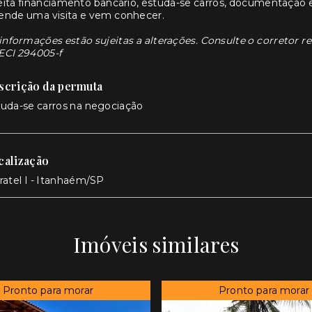
ita financiamento bancário, estuda-se carros, documentação 
ende uma visita e vem conhecer.
informações estão sujeitas a alterações. Consulte o corretor r
ECI 294005-f
scrição da permuta
uda-se carros na negociação
calização
ratel I - Itanhaém/SP
Imóveis similares
Pronto para morar
Pronto para morar