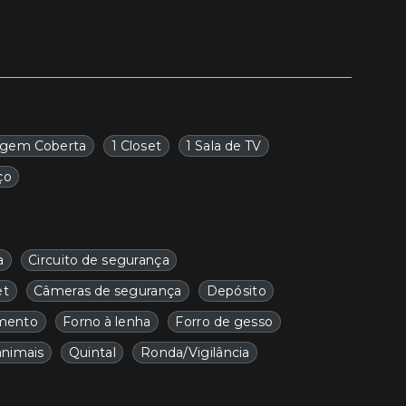
agem Coberta
1 Closet
1 Sala de TV
ço
a
Circuito de segurança
et
Câmeras de segurança
Depósito
mento
Forno à lenha
Forro de gesso
animais
Quintal
Ronda/Vigilância