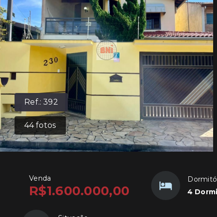
Ref.:
392
44
fotos
Venda
Dormitó
R$1.600.000,00
4 Dormi