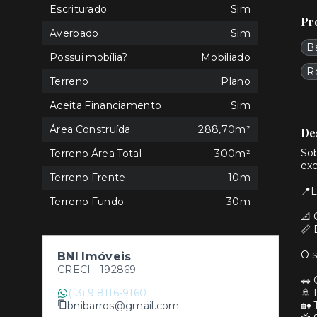
Escriturado
Sim
Pr
Averbado
Sim
B
Possui mobília?
Mobiliado
R
Terreno
Plano
Aceita Financiamento
Sim
Área Construída
288,70m²
De
Sob
Terreno Área Total
300m²
exc
Terreno Frente
10m
📍L
Terreno Fundo
30m
📐
📏 
O 
BNI Imóveis
CRECI -
192869
🚗 
(13) 9 8116-9160
🚿 
bnibarros@gmail.com
🏡 