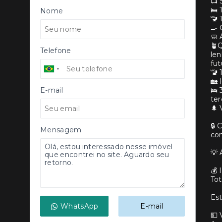
📺 
🛌 
Nome
🚾 
🍳 
🧼 
🪴Q
Telefone
len
fut
🚾 
🏡 
E-mail
🛌 
ter
🌲 
🔒 
Mensagem
com
💡 
💰
Tot
Est
WhatsApp
E-mail
💵 