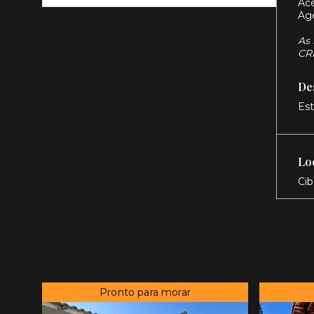
Ace
Ag
As 
CR
De
Est
Lo
Cib
Pronto para morar