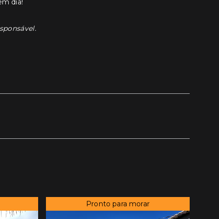
em dia!
esponsável.
Pronto para morar