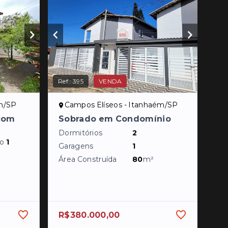
Ref.:
395
VENDA
ém/SP
Campos Elíseos - Itanhaém/SP
 com
Sobrado em Condomínio
Dormitórios
2
do
1
Garagens
1
Área Construída
80
m²
R$380.000,00