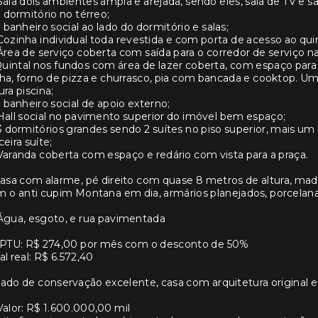
Sala dois ambientes ampla e arejada, sendo eles, sala de TV e sal
1 dormitório no térreo;
1 banheiro social ao lado do dormitório e salas;
Cozinha individual toda revestida e com porta de acesso ao quin
Área de serviço coberta com saída para o corredor de serviço na
uintal nos fundos com área de lazer coberta, com espaço para
ha, forno de pizza e churrasco, pia com bancada e cooktop. U
ura piscina;
1 banheiro social de apoio externo;
Hall social no pavimento superior do imóvel bem espaço;
3 dormitórios grandes sendo 2 suítes no piso superior, mais um
ceira suíte;
Varanda coberta com espaço e redário com vista para a praça.
Casa com alarme, pé direito com quase 8 metros de altura, m
 o anti cupim Montana em dia, armários planejados, porcelana
Água, esgoto, e rua pavimentada
 IPTU: R$ 274,00 por mês com o desconto de 50%
al real: R$ 6.572,40
ado de conservação excelente, casa com arquitetura original 
Valor: R$ 1.600.000,00 mil