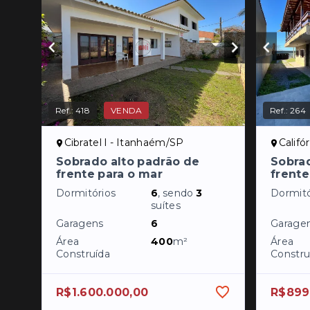
Ref.:
418
VENDA
Ref.:
264
Cibratel I - Itanhaém/SP
Califó
Sobrado alto padrão de
Sobra
frente para o mar
frente
Dormitórios
6
, sendo
3
Dormitó
suítes
Garagens
6
Garage
Área
400
m²
Área
Construída
Constru
R$1.600.000,00
R$899